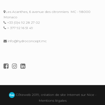
Les Acanthes, 6 avenue des citronniers
MC - 98000
Monaco
+33 (0)4 92 28 27 02
+ 377 92 16 51 49
info@hydroconcept.mc
Côteweb 2019, création de site Internet sur Nice
-
Mentions légales