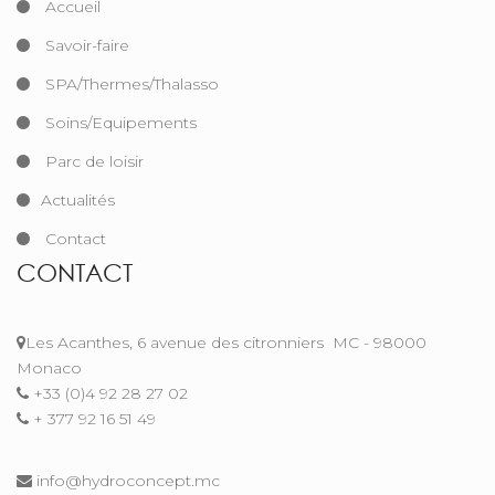
Accueil
Savoir-faire
SPA/Thermes/Thalasso
Soins/Equipements
Parc de loisir
Actualités
Contact
CONTACT
Les Acanthes, 6 avenue des citronniers
MC - 98000
Monaco
+33 (0)4 92 28 27 02
+ 377 92 16 51 49
info@hydroconcept.mc