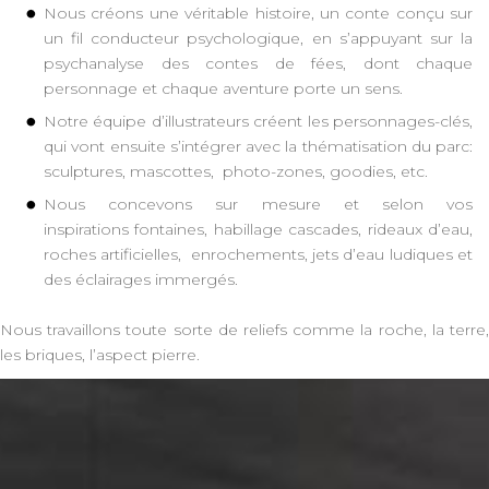
Nous créons une véritable histoire, un conte conçu sur
un fil conducteur psychologique, en s’appuyant sur la
psychanalyse des contes de fées, dont chaque
personnage et chaque aventure porte un sens.
Notre équipe d’illustrateurs créent les personnages-clés,
qui vont ensuite s’intégrer avec la thématisation du parc:
sculptures, mascottes, photo-zones, goodies, etc.
Nous concevons sur mesure et selon vos
inspirations fontaines, habillage cascades, rideaux d’eau,
roches artificielles, enrochements, jets d’eau ludiques et
des éclairages immergés.
Nous travaillons toute sorte de reliefs comme la roche, la terre,
les briques, l’aspect pierre.